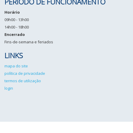
PERÍODO DE FUNCIONAMENTO
Horário
09h00 - 13h00
14h00 - 18h00
Encerrado
Fins-de-semana e feriados
LINKS
mapa do site
política de privacidade
termos de utilização
login
IPCG©2026 Todos os direitos reservados. Desenvolvido por
Angulo