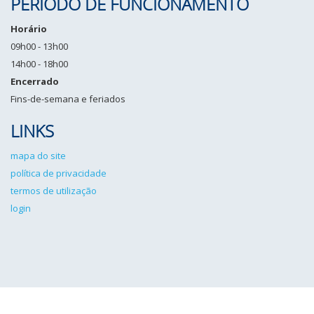
PERÍODO DE FUNCIONAMENTO
Horário
09h00 - 13h00
14h00 - 18h00
Encerrado
Fins-de-semana e feriados
LINKS
mapa do site
política de privacidade
termos de utilização
login
IPCG©2026 Todos os direitos reservados. Desenvolvido por
Angulo