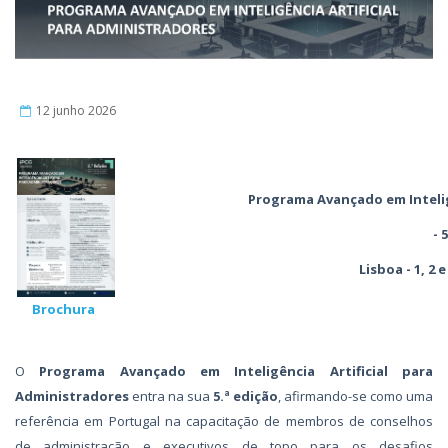
12 junho 2026
Programa Avançado em Intelig
- 
Lisboa - 1, 2 
Brochura
O
Programa Avançado em Inteligência Artificial para
Administradores
entra na sua
5.ª edição
, afirmando-se como uma
referência em Portugal na capacitação de membros de conselhos
de administração e executivos de topo para os desafios