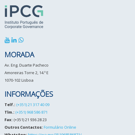
MORADA
Av. Eng. Duarte Pacheco
Amoreiras Torre 2, 14.º E
1070-102 Lisboa
INFORMAÇÕES
Telf.:
(+351) 21 317 40 09
Tlm.:
(+351) 968 586 871
Fax:
(+351) 21 936 28 23
Outros Contactos:
Formulário Online
WhatsApp:
https://wa.me/351968586871/