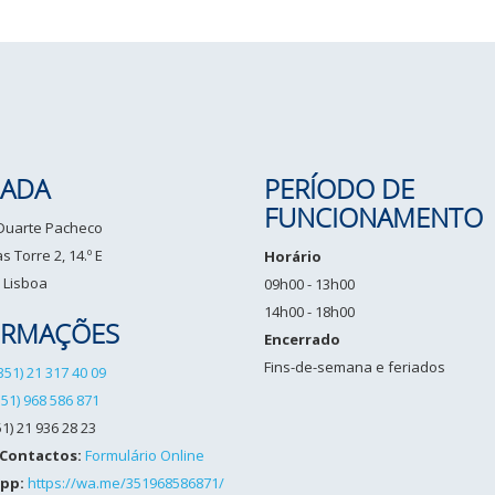
ADA
PERÍODO DE
FUNCIONAMENTO
 Duarte Pacheco
 Torre 2, 14.º E
Horário
 Lisboa
09h00 - 13h00
14h00 - 18h00
ORMAÇÕES
Encerrado
Fins-de-semana e feriados
351) 21 317 40 09
351) 968 586 871
1) 21 936 28 23
 Contactos:
Formulário Online
pp:
https://wa.me/351968586871/