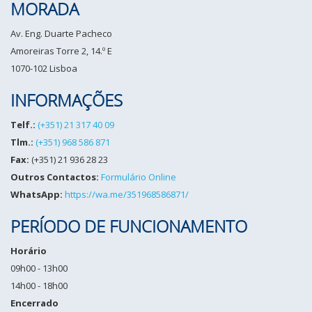
MORADA
Av. Eng. Duarte Pacheco
Amoreiras Torre 2, 14.º E
1070-102 Lisboa
INFORMAÇÕES
Telf.:
(+351) 21 317 40 09
Tlm.:
(+351) 968 586 871
Fax:
(+351) 21 936 28 23
Outros Contactos:
Formulário Online
WhatsApp:
https://wa.me/351968586871/
PERÍODO DE FUNCIONAMENTO
Horário
09h00 - 13h00
14h00 - 18h00
Encerrado