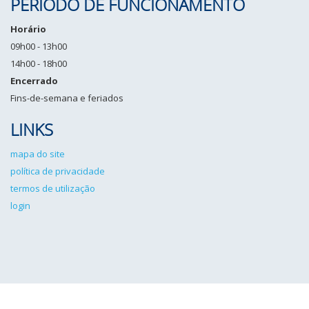
PERÍODO DE FUNCIONAMENTO
Horário
09h00 - 13h00
14h00 - 18h00
Encerrado
Fins-de-semana e feriados
LINKS
mapa do site
política de privacidade
termos de utilização
login
IPCG©2026 Todos os direitos reservados. Desenvolvido por
Angulo