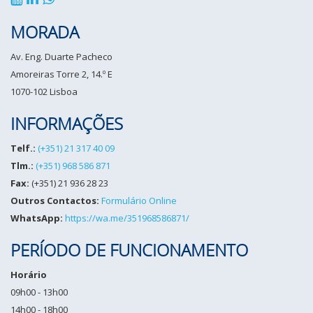
MORADA
Av. Eng. Duarte Pacheco
Amoreiras Torre 2, 14.º E
1070-102 Lisboa
INFORMAÇÕES
Telf.:
(+351) 21 317 40 09
Tlm.:
(+351) 968 586 871
Fax:
(+351) 21 936 28 23
Outros Contactos:
Formulário Online
WhatsApp:
https://wa.me/351968586871/
PERÍODO DE FUNCIONAMENTO
Horário
09h00 - 13h00
14h00 - 18h00