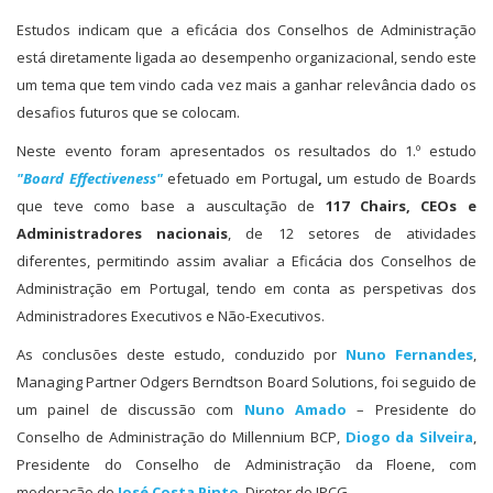
Estudos indicam que a eficácia dos Conselhos de Administração
está diretamente ligada ao desempenho organizacional, sendo este
um tema que tem vindo cada vez mais a ganhar relevância dado os
desafios futuros que se colocam.
Neste evento foram apresentados os resultados do 1.º estudo
"Board Effectiveness"
efetuado em Portugal
,
um estudo de Boards
que teve como base a auscultação de
117 Chairs,
CEOs e
Administradores nacionais
, de 12 setores de atividades
diferentes, permitindo assim avaliar a Eficácia dos Conselhos de
Administração em Portugal, tendo em conta as perspetivas dos
Administradores Executivos e Não-Executivos.
As conclusões deste estudo, conduzido por
Nuno Fernandes
,
Managing Partner Odgers Berndtson Board Solutions, foi seguido de
um painel de discussão com
Nuno Amado
– Presidente do
Conselho de Administração do Millennium BCP,
Diogo da Silveira
,
Presidente do Conselho de Administração da Floene, com
moderação de
José Costa Pinto
, Diretor do IPCG.