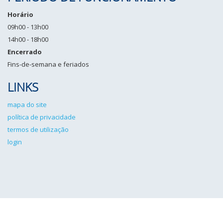
Horário
09h00 - 13h00
14h00 - 18h00
Encerrado
Fins-de-semana e feriados
LINKS
mapa do site
política de privacidade
termos de utilização
login
IPCG©2026 Todos os direitos reservados. Desenvolvido por
Angulo