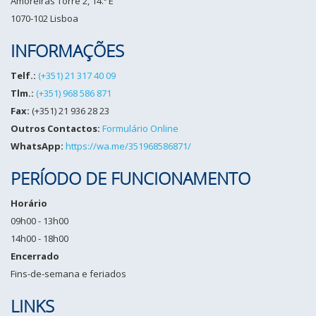
Amoreiras Torre 2, 14.º E
1070-102 Lisboa
INFORMAÇÕES
Telf.:
(+351) 21 317 40 09
Tlm.:
(+351) 968 586 871
Fax:
(+351) 21 936 28 23
Outros Contactos:
Formulário Online
WhatsApp:
https://wa.me/351968586871/
PERÍODO DE FUNCIONAMENTO
Horário
09h00 - 13h00
14h00 - 18h00
Encerrado
Fins-de-semana e feriados
LINKS